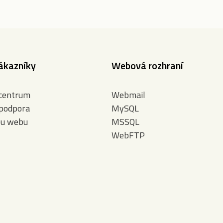
ákazníky
Webová rozhraní
 centrum
Webmail
 podpora
MySQL
bu webu
MSSQL
WebFTP