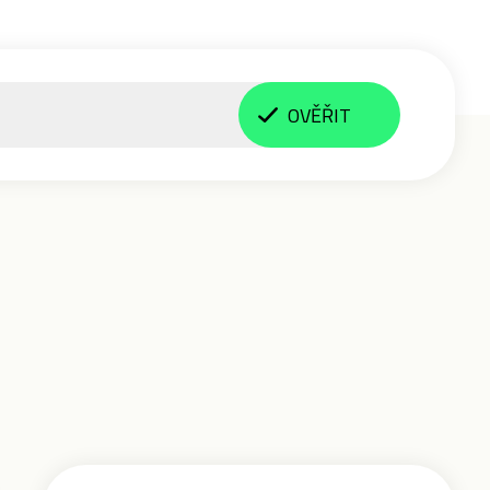
OVĚŘIT