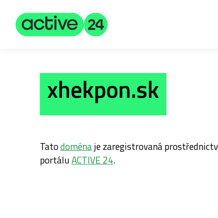
xhekpon.sk
Tato
doména
je zaregistrovaná prostřednic
portálu
ACTIVE 24
.